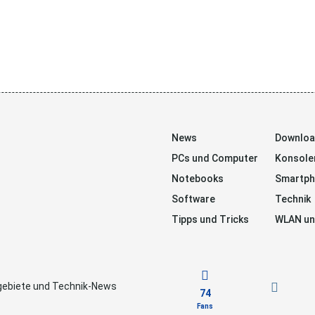
News
Downlo
PCs und Computer
Konsole
Notebooks
Smartp
Software
Technik
Tipps und Tricks
WLAN un
sgebiete und Technik-News
74
Fans