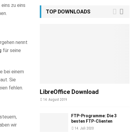
 eins zu eins
TOP DOWNLOADS
nen.
orgehen nennt
g
für seine
e bei einem
aut. Sie
ien fehlen.
LibreOffice Download
14. August 2019
FTP-Programme: Die 3
steuern,
besten FTP-Clienten
aben wir
14. Juli 2020