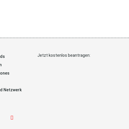
Jetzt kostenlos beantragen:
ads
n
hones
d Netzwerk