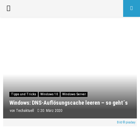
PRIMARY
MENU
Tipps und Tricks
Windows 10
Windows Server
Windows: DNS-Auflösungscache leeren – so geht´s
von
Techaktuell
20. März 2020
Bild © pixabay