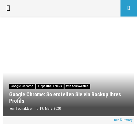
PRIMARY
MENU
Google Chrome
Tipps und Tricks
Wissenswertes
Google Chrome: So erstellen Sie ein Backup Ihres
Profils
von
Techaktuell
19. März 2020
Bild © Pixabay