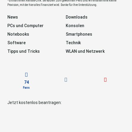
*Enthält einen Affiliate-Link. Sie kaufen zum gewohnten Preis und wir erhalten eine kleine
Provision, mit der hier alles Finanziert wird. Danke für Ihre Unterstützung.
News
Downloads
PCs und Computer
Konsolen
Notebooks
Smartphones
Software
Technik
Tipps und Tricks
WLAN und Netzwerk
74
Fans
Jetzt kostenlos beantragen: