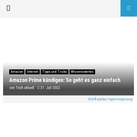
PRIMARY
MENU
Amazon
Internet
Tipps und Tricks
Wissenswertes
Amazon Prime kündigen: So geht es ganz einfach
von
Tech aktuell
31. Juli 2022
Bild © pixabay / eigene Anpassung