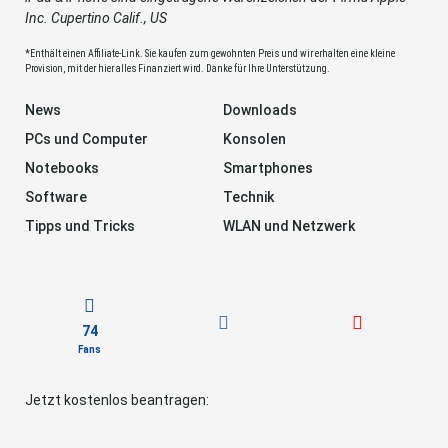
Inc. Cupertino Calif., US
*Enthält einen Affiliate-Link. Sie kaufen zum gewohnten Preis und wir erhalten eine kleine
Provision, mit der hier alles Finanziert wird. Danke für Ihre Unterstützung.
News
Downloads
PCs und Computer
Konsolen
Notebooks
Smartphones
Software
Technik
Tipps und Tricks
WLAN und Netzwerk
74
Fans
Jetzt kostenlos beantragen: