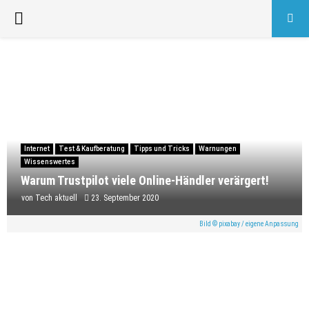
PRIMARY
MENU
Internet
Test & Kaufberatung
Tipps und Tricks
Warnungen
Wissenswertes
Warum Trustpilot viele Online-Händler verärgert!
von
Tech aktuell
23. September 2020
Bild © pixabay / eigene Anpassung