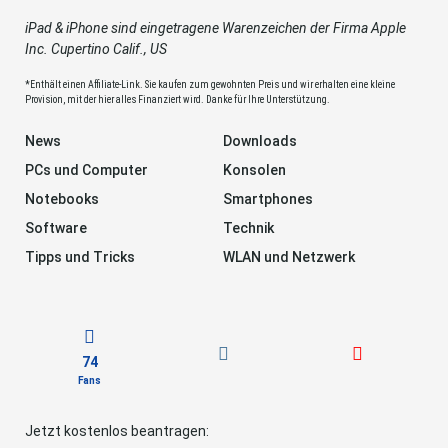
iPad & iPhone sind eingetragene Warenzeichen der Firma Apple
Inc. Cupertino Calif., US
*Enthält einen Affiliate-Link. Sie kaufen zum gewohnten Preis und wir erhalten eine kleine
Provision, mit der hier alles Finanziert wird. Danke für Ihre Unterstützung.
News
Downloads
PCs und Computer
Konsolen
Notebooks
Smartphones
Software
Technik
Tipps und Tricks
WLAN und Netzwerk
74
Fans
Jetzt kostenlos beantragen: