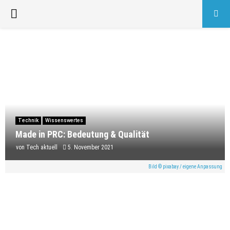
PRIMARY
MENU
Technik
Wissenswertes
Made in PRC: Bedeutung & Qualität
von
Tech aktuell
5. November 2021
Bild © pixabay / eigene Anpassung