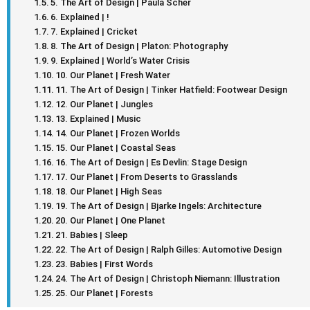
5. The Art of Design | Paula Scher
6. Explained | !
7. Explained | Cricket
8. The Art of Design | Platon: Photography
9. Explained | World’s Water Crisis
10. Our Planet | Fresh Water
11. The Art of Design | Tinker Hatfield: Footwear Design
12. Our Planet | Jungles
13. Explained | Music
14. Our Planet | Frozen Worlds
15. Our Planet | Coastal Seas
16. The Art of Design | Es Devlin: Stage Design
17. Our Planet | From Deserts to Grasslands
18. Our Planet | High Seas
19. The Art of Design | Bjarke Ingels: Architecture
20. Our Planet | One Planet
21. Babies | Sleep
22. The Art of Design | Ralph Gilles: Automotive Design
23. Babies | First Words
24. The Art of Design | Christoph Niemann: Illustration
25. Our Planet | Forests