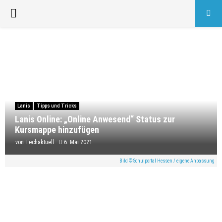
PRIMARY
MENU
Lanis
Tipps und Tricks
Lanis Online: „Online Anwesend“ Status zur
Kursmappe hinzufügen
von
Techaktuell
6. Mai 2021
Bild © Schulportal Hessen / eigene Anpassung