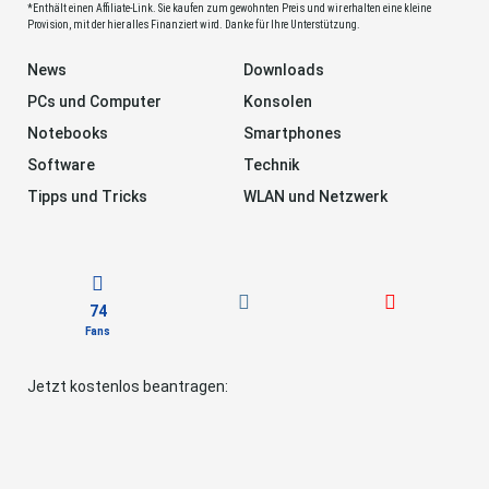
*Enthält einen Affiliate-Link. Sie kaufen zum gewohnten Preis und wir erhalten eine kleine
Provision, mit der hier alles Finanziert wird. Danke für Ihre Unterstützung.
News
Downloads
PCs und Computer
Konsolen
Notebooks
Smartphones
Software
Technik
Tipps und Tricks
WLAN und Netzwerk
74
Fans
Jetzt kostenlos beantragen: