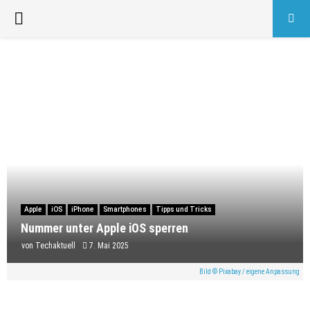
PRIMARY
MENU
Apple
iOS
iPhone
Smartphones
Tipps und Tricks
Nummer unter Apple iOS sperren
von
Techaktuell
7. Mai 2025
Bild © Pixabay / eigene Anpassung