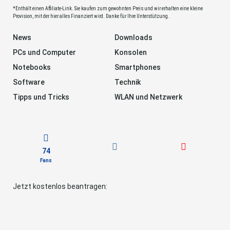
*Enthält einen Affiliate-Link. Sie kaufen zum gewohnten Preis und wir erhalten eine kleine
Provision, mit der hier alles Finanziert wird. Danke für Ihre Unterstützung.
News
Downloads
PCs und Computer
Konsolen
Notebooks
Smartphones
Software
Technik
Tipps und Tricks
WLAN und Netzwerk
74
Fans
Jetzt kostenlos beantragen: