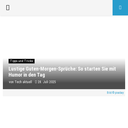
PRIMARY
MENU
Tipps und Tricks
Lustige Guten-Morgen-Sprüche: So starten Sie mit
Humor in den Tag
von
Tech aktuell
28. Juli 2025
Bild © pixabay