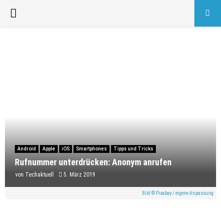
PRIMARY
MENU
Android
Apple
iOS
Smartphones
Tipps und Tricks
Rufnummer unterdrücken: Anonym anrufen
von
Techaktuell
5. März 2019
Bild © Pixabay / eigene Anpassung