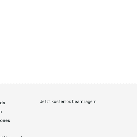
Jetzt kostenlos beantragen:
ads
n
hones