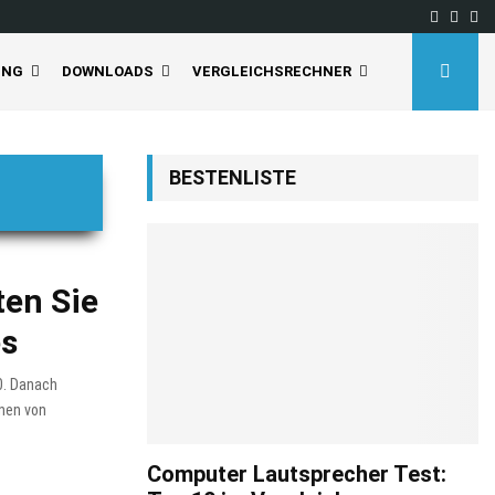
Facebo
Inst
Yo
UNG
DOWNLOADS
VERGLEICHSRECHNER
BESTENLISTE
ten Sie
es
0. Danach
onen von
Computer Lautsprecher Test: