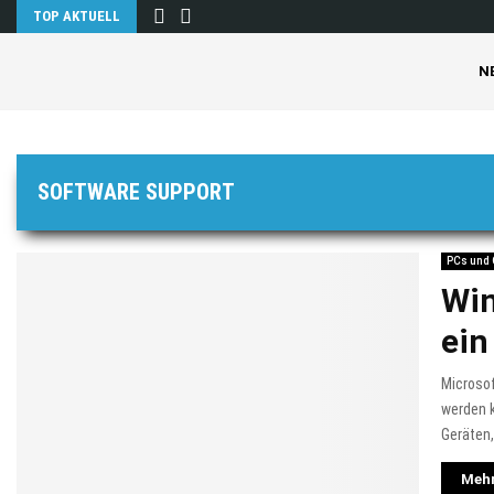
TOP AKTUELL
N
SOFTWARE SUPPORT
PCs und
Win
ein
Microsof
werden k
Geräten,
Mehr