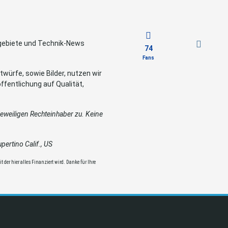
sgebiete und Technik-News
74
Fans
würfe, sowie Bilder, nutzen wir
ffentlichung auf Qualität,
weiligen Rechteinhaber zu. Keine
ertino Calif., US
 der hier alles Finanziert wird. Danke für Ihre