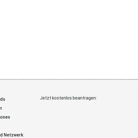
Jetzt kostenlos beantragen:
ads
n
hones
d Netzwerk