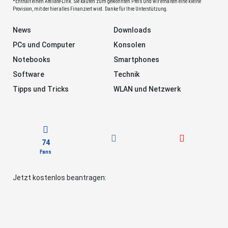
*Enthält einen Affiliate-Link. Sie kaufen zum gewohnten Preis und wir erhalten eine kleine
Provision, mit der hier alles Finanziert wird. Danke für Ihre Unterstützung.
News
Downloads
PCs und Computer
Konsolen
Notebooks
Smartphones
Software
Technik
Tipps und Tricks
WLAN und Netzwerk
74
Fans
Jetzt kostenlos beantragen: