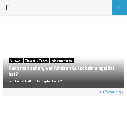
PRIMARY
MENU
Amazon
Tipps und Tricks
Wissenswertes
Kann man sehen, wer Amazon Gutschein eingelöst
hat?
von
Techaktuell
15. September 2020
Bild © Amazon Logo