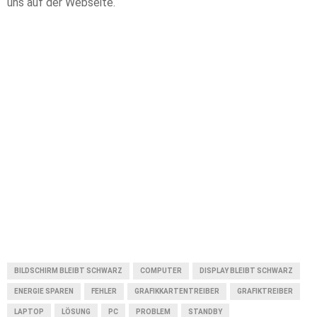
uns auf der Webseite.
BILDSCHIRM BLEIBT SCHWARZ
COMPUTER
DISPLAY BLEIBT SCHWARZ
ENERGIE SPAREN
FEHLER
GRAFIKKARTENTREIBER
GRAFIKTREIBER
LAPTOP
LÖSUNG
PC
PROBLEM
STANDBY