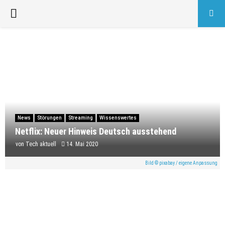
PRIMARY
MENU
News
Störungen
Streaming
Wissenswertes
Netflix: Neuer Hinweis Deutsch ausstehend
von
Tech aktuell
14. Mai 2020
Bild © pixabay / eigene Anpassung