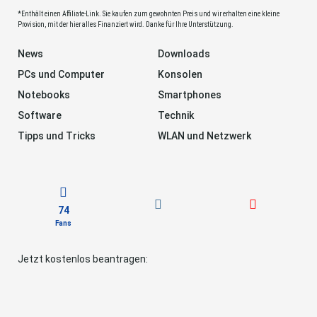
*Enthält einen Affiliate-Link. Sie kaufen zum gewohnten Preis und wir erhalten eine kleine
Provision, mit der hier alles Finanziert wird. Danke für Ihre Unterstützung.
News
Downloads
PCs und Computer
Konsolen
Notebooks
Smartphones
Software
Technik
Tipps und Tricks
WLAN und Netzwerk
74
Fans
Jetzt kostenlos beantragen: