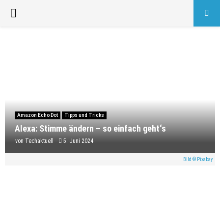
PRIMARY
MENU
Amazon Echo Dot
Tipps und Tricks
Alexa: Stimme ändern – so einfach geht‘s
von
Techaktuell
5. Juni 2024
Bild © Pixabay