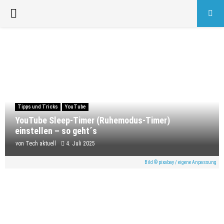
PRIMARY
MENU
Tipps und Tricks
YouTube
YouTube Sleep-Timer (Ruhemodus-Timer)
einstellen – so geht´s
von
Tech aktuell
4. Juli 2025
Bild © pixabay / eigene Anpassung