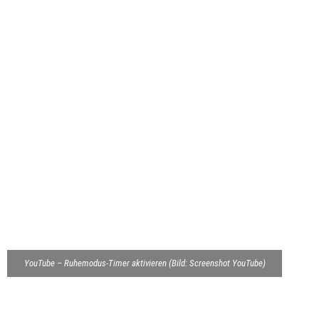
YouTube – Ruhemodus-Timer aktivieren (Bild: Screenshot YouTube)