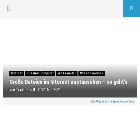
PRIMARY
MENU
Internet
PCs und Computer
WeTransfer
Wissenswertes
Große Dateien im Internet austauschen – so geht’s
von
Tech aktuell
17. Mai 2021
Bild © pixabay / eigene Anpassung