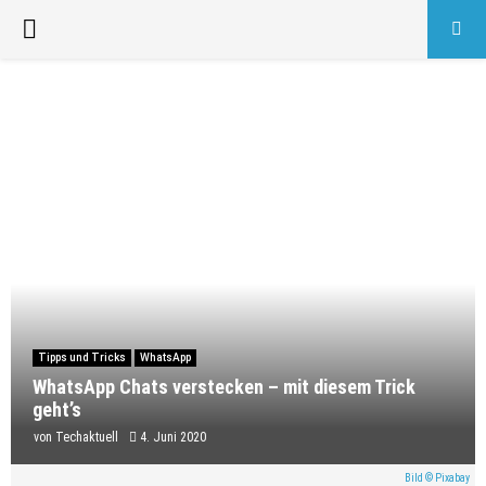
PRIMARY
MENU
Tipps und Tricks
WhatsApp
WhatsApp Chats verstecken – mit diesem Trick
geht’s
von
Techaktuell
4. Juni 2020
Bild © Pixabay