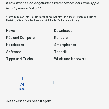
iPad & iPhone sind eingetragene Warenzeichen der Firma Apple
Inc. Cupertino Calif., US
*Enthält einen Affiliate-Link. Sie kaufen zum gewohnten Preis und wir erhalten eine kleine
Provision, mit der hier alles Finanziert wird. Danke für Ihre Unterstützung.
News
Downloads
PCs und Computer
Konsolen
Notebooks
Smartphones
Software
Technik
Tipps und Tricks
WLAN und Netzwerk
74
Fans
Jetzt kostenlos beantragen: