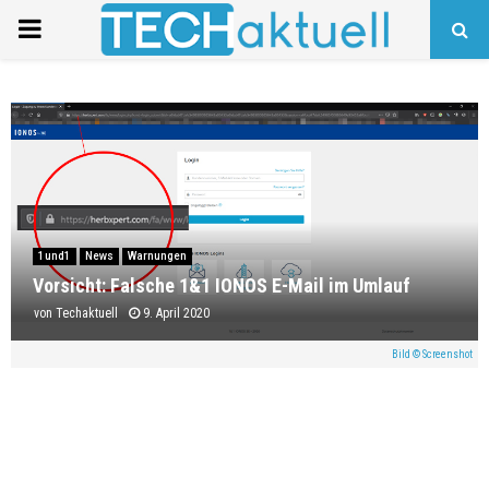
PRIMARY
MENU
1und1
News
Warnungen
Vorsicht: Falsche 1&1 IONOS E-Mail im Umlauf
von
Techaktuell
9. April 2020
Bild © Screenshot