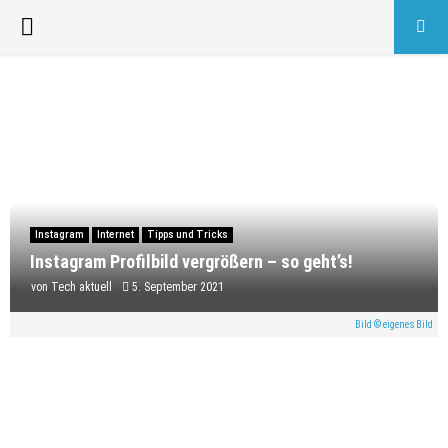
PRIMARY
MENU
Instagram
Internet
Tipps und Tricks
Instagram Profilbild vergrößern – so geht’s!
von
Tech aktuell
5. September 2021
Bild © eigenes Bild