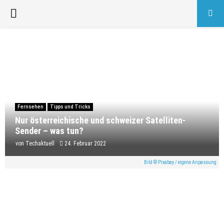
PRIMARY
MENU
Fernsehen
Tipps und Tricks
Nur österreichische und schweizer Satelliten-
Sender – was tun?
von
Techaktuell
24. Februar 2022
Bild © Pixabay / eigene Anpassung