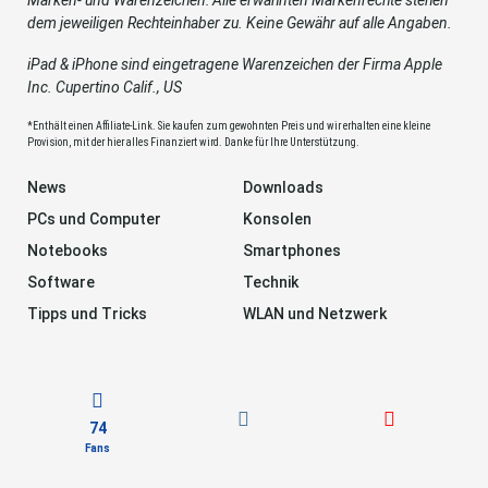
Marken- und Warenzeichen: Alle erwähnten Markenrechte stehen
dem jeweiligen Rechteinhaber zu. Keine Gewähr auf alle Angaben.
iPad & iPhone sind eingetragene Warenzeichen der Firma Apple
Inc. Cupertino Calif., US
*Enthält einen Affiliate-Link. Sie kaufen zum gewohnten Preis und wir erhalten eine kleine
Provision, mit der hier alles Finanziert wird. Danke für Ihre Unterstützung.
News
Downloads
PCs und Computer
Konsolen
Notebooks
Smartphones
Software
Technik
Tipps und Tricks
WLAN und Netzwerk
74
Fans