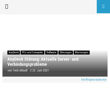
PRIMARY
MENU
AnyDesk
PCs und Computer
Software
Störungen
Warnungen
AnyDesk Störung: Aktuelle Server- und
Verbindungsprobleme
von
Tech aktuell
22. Juni 2021
Bild © eigener Screenshot