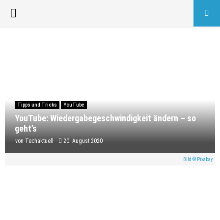
PRIMARY
MENU
Tipps und Tricks
YouTube
YouTube: Wiedergabegeschwindigkeit ändern – so
geht’s
von
Techaktuell
20. August 2020
Bild © Pixabay