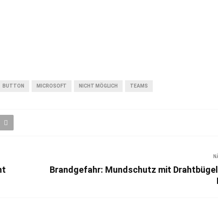
BUTTON
MICROSOFT
NICHT MÖGLICH
TEAMS
N
nt
Brandgefahr: Mundschutz mit Drahtbügel n