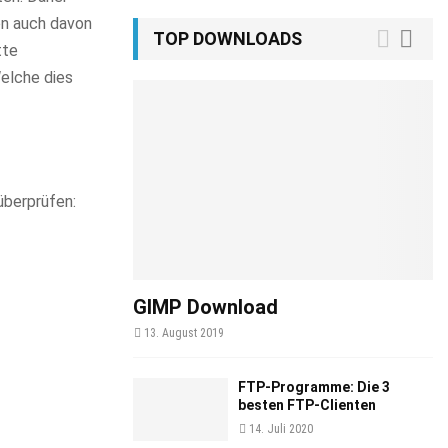
on auch davon
TOP DOWNLOADS
tte
elche dies
überprüfen:
GIMP Download
13. August 2019
FTP-Programme: Die 3
besten FTP-Clienten
14. Juli 2020