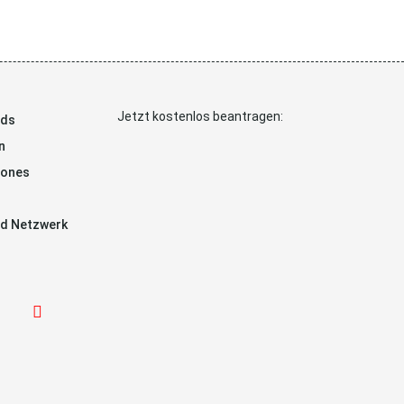
Jetzt kostenlos beantragen:
ads
n
hones
d Netzwerk