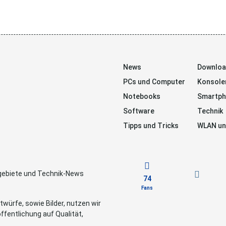
News
Downlo
PCs und Computer
Konsole
Notebooks
Smartp
Software
Technik
Tipps und Tricks
WLAN un
sgebiete und Technik-News
74
Fans
würfe, sowie Bilder, nutzen wir
ffentlichung auf Qualität,