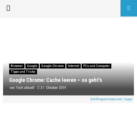
PRIMARY
MENU
Browser
Google
Google Chrome
Internet
PCs und Computer
Tipps und Tricks
Google Chrome: Cache leeren – so geht’s
von
Tech aktuell
21. Oktober 2019
Bild © eigener Screenshot / Google