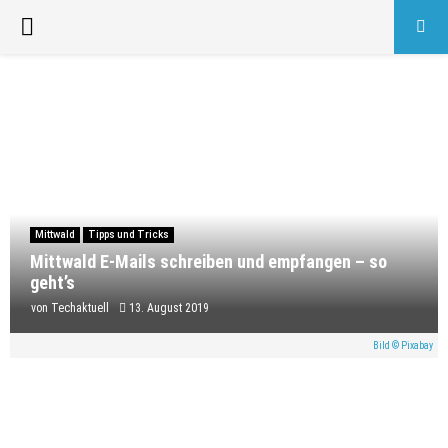
PRIMARY
MENU
Mittwald
Tipps und Tricks
Mittwald E-Mails schreiben und empfangen – so
geht’s
von
Techaktuell
13. August 2019
Bild © Pixabay