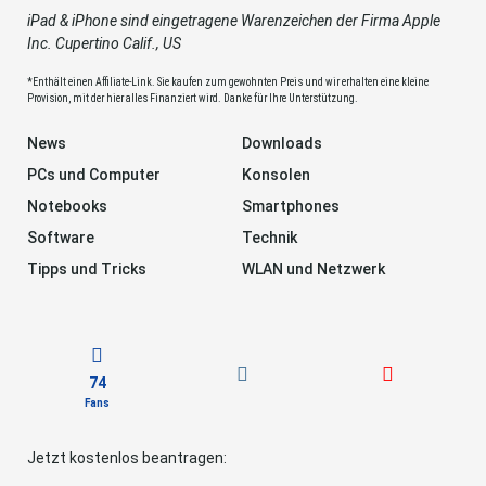
iPad & iPhone sind eingetragene Warenzeichen der Firma Apple
Inc. Cupertino Calif., US
*Enthält einen Affiliate-Link. Sie kaufen zum gewohnten Preis und wir erhalten eine kleine
Provision, mit der hier alles Finanziert wird. Danke für Ihre Unterstützung.
News
Downloads
PCs und Computer
Konsolen
Notebooks
Smartphones
Software
Technik
Tipps und Tricks
WLAN und Netzwerk
74
Fans
Jetzt kostenlos beantragen: