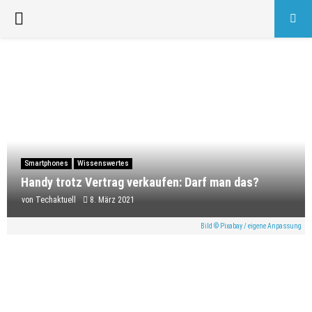
PRIMARY
MENU
Smartphones
Wissenswertes
Handy trotz Vertrag verkaufen: Darf man das?
von
Techaktuell
8. März 2021
Bild © Pixabay / eigene Anpassung