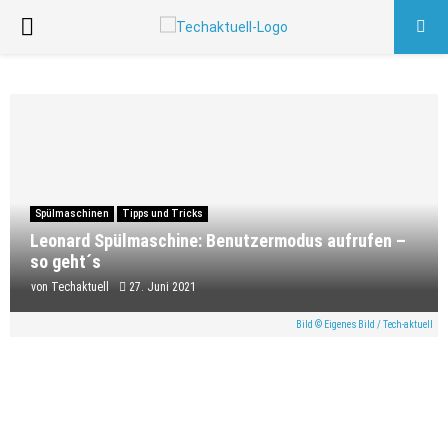
PRIMARY
MENU
Spülmaschinen
Tipps und Tricks
Leonard Spülmaschine: Benutzermodus aufrufen –
so geht´s
von
Techaktuell
27. Juni 2021
Bild © Eigenes Bild / Tech-aktuell