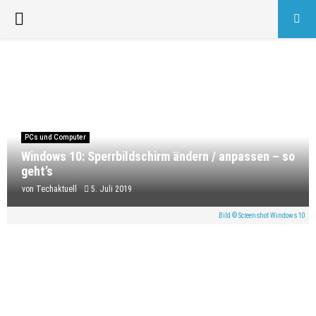
PRIMARY
MENU
PCs und Computer
Windows 10: Sperrbildschirm ändern / anpassen – so
geht’s
von
Techaktuell
5. Juli 2019
Bild © Screenshot Windows 10