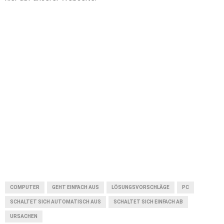
COMPUTER
GEHT EINFACH AUS
LÖSUNGSVORSCHLÄGE
PC
SCHALTET SICH AUTOMATISCH AUS
SCHALTET SICH EINFACH AB
URSACHEN