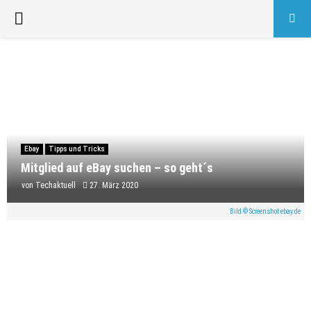
PRIMARY
MENU
Ebay
Tipps und Tricks
Mitglied auf eBay suchen – so geht´s
von
Techaktuell
27. März 2020
Bild © Screenshot ebay.de