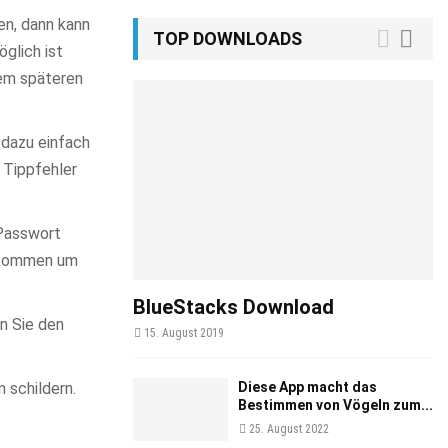
en, dann kann
TOP DOWNLOADS
glich ist
nem späteren
 dazu einfach
n Tippfehler
 Passwort
bekommen um
BlueStacks Download
n Sie den
15. August 2019
 schildern.
Diese App macht das
Bestimmen von Vögeln zum...
25. August 2022