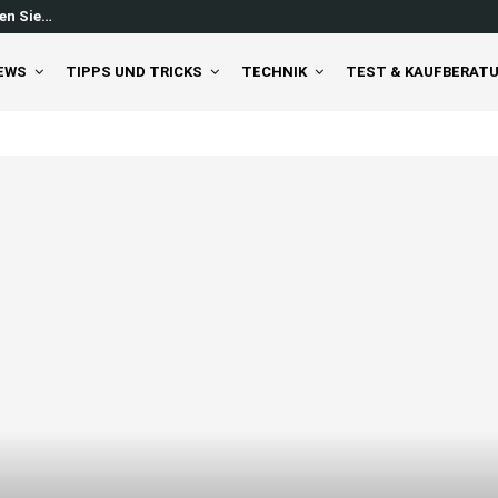
en Sie…
Windows 11 Feed ausschalten: So 
EWS
TIPPS UND TRICKS
TECHNIK
TEST & KAUFBERAT