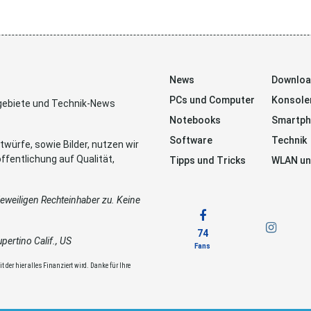
News
Downlo
PCs und Computer
Konsole
sgebiete und Technik-News
Notebooks
Smartp
Software
Technik
würfe, sowie Bilder, nutzen wir
ffentlichung auf Qualität,
Tipps und Tricks
WLAN un
weiligen Rechteinhaber zu. Keine
74
ertino Calif., US
Fans
 der hier alles Finanziert wird. Danke für Ihre