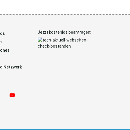
Jetzt kostenlos beantragen:
ads
n
hones
d Netzwerk