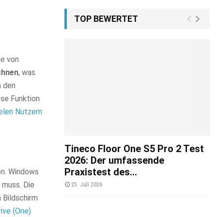
TOP BEWERTET
he von
chnen
, was
n den
ese Funktion
ielen Nutzern
Tineco Floor One S5 Pro 2 Test
2026: Der umfassende
Praxistest des...
nen. Windows
n muss. Die
25. Juli 2026
n Bildschirm
ive (One)