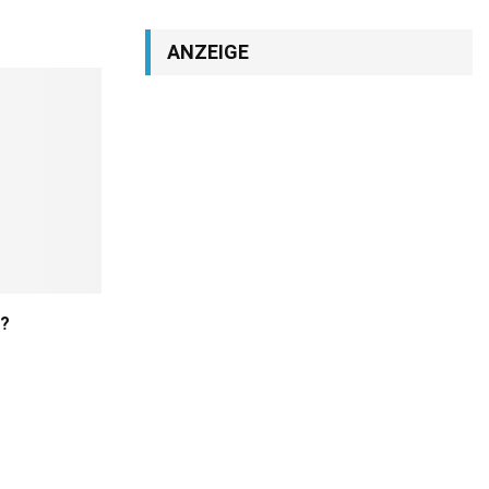
ANZEIGE
l?
USB-Stick sicher entfernen – ist das
noch notwendig?