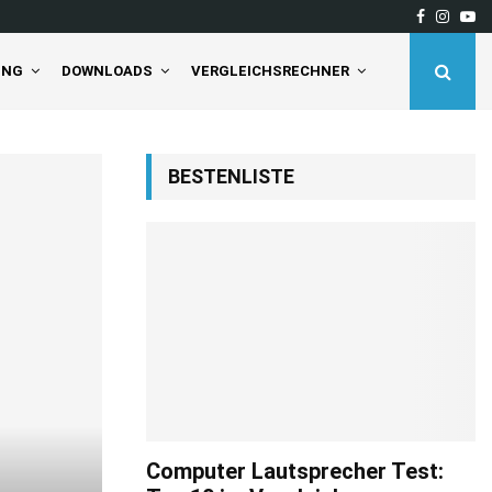
Facebook
Insta
Yo
deaktivieren Sie…
Tineco Floor One S5 Pro 
UNG
DOWNLOADS
VERGLEICHSRECHNER
BESTENLISTE
Computer Lautsprecher Test: