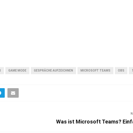
R
GAME MODE
GESPRÄCHE AUFZEICHNEN
MICROSOFT TEAMS
OBS
N
Was ist Microsoft Teams? Einfa